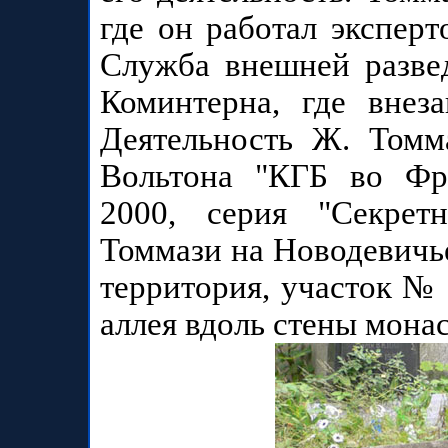
где он работал экспе
Служба внешней разве
Коминтерна, где внез
Деятельность Ж. Томм
Вольтона "КГБ во Фра
2000, серия "Секрет
Томмази на Новодевичь
территория, участок № 
аллея вдоль стены монас