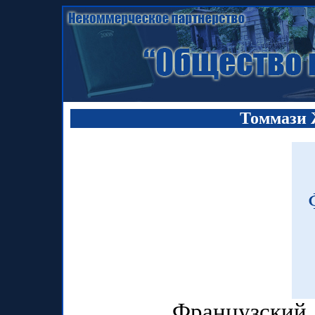
Томмази 
Французский рево